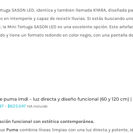
rtuga SASON LED, identica y tambien llamada KYARA, diseñada par
o en intemperie y capaz de resistir lluvias.
Si estás buscando una 
r, la Mini Tortuga SASON LED es una excelente opción.
Este artefa
do y tiene un formato redondo en color negro, con una pantalla de
ue puma imdi – luz directa y diseño funcional (60 y 120 cm) | 
Rango
87
-
$
625.047
IVA incluido
de
ación funcional con estética contemporánea.
precios:
que
Puma
combina líneas limpias con una luz directa y potente, 
desde