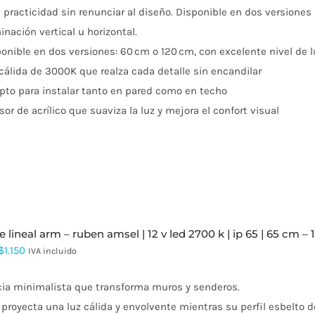
practicidad sin renunciar al diseño. Disponible en dos versiones
$434.087
inación vertical u horizontal.
hasta
onible en dos versiones: 60 cm o 120 cm, con excelente nivel de
$625.047
cálida de 3000K que realza cada detalle sin encandilar
pto para instalar tanto en pared como en techo
sor de acrílico que suaviza la luz y mejora el confort visual
ue lineal arm – ruben amsel | 12 v led 2700 k | ip 65 | 65 cm –
Rango
$
1.150
IVA incluido
de
cia minimalista que transforma muros y senderos.
precios:
proyecta una luz cálida y envolvente mientras su perfil esbelto de
desde