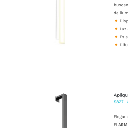
buscan 
de ilum
ESTE
PRODUCTO
Disp
TIENE
Luz 
MÚLTIPLES
VARIANTES.
Es a
LAS
Difu
OPCIONES
SE
PUEDEN
ELEGIR
EN
LA
PÁGINA
DE
PRODUCTO
apliq
$
827
-
Elegan
El
ARM