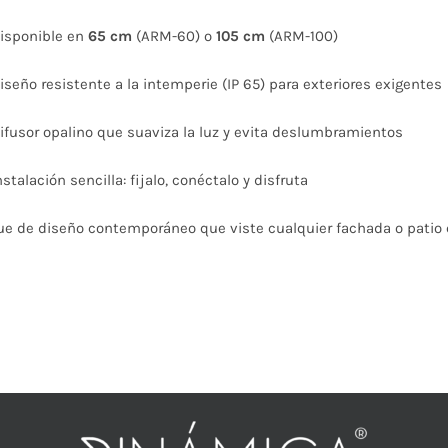
$827
isponible en
65 cm
(ARM-60) o
105 cm
(ARM-100)
hasta
$1.150
iseño resistente a la intemperie (IP 65) para exteriores exigentes
ifusor opalino que suaviza la luz y evita deslumbramientos
nstalación sencilla: fijalo, conéctalo y disfruta
e de diseño contemporáneo que viste cualquier fachada o patio c