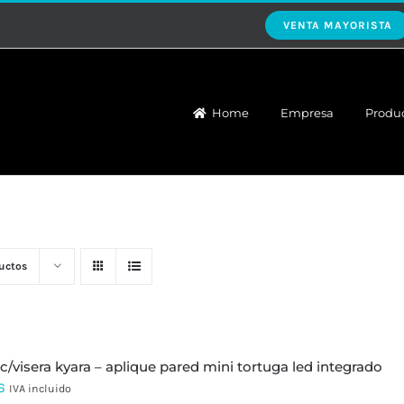
VENTA MAYORISTA
Home
Empresa
Produ
uctos
 c/visera kyara – aplique pared mini tortuga led integrado
6
IVA incluido