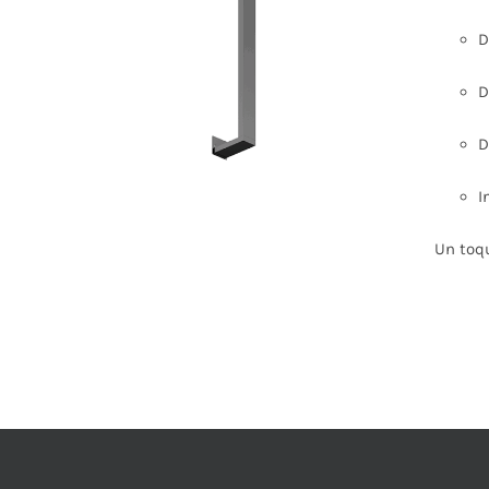
ESTE
PRODUCTO
D
TIENE
MÚLTIPLES
D
VARIANTES.
LAS
OPCIONES
D
SE
PUEDEN
ELEGIR
I
EN
LA
Un toqu
PÁGINA
DE
PRODUCTO