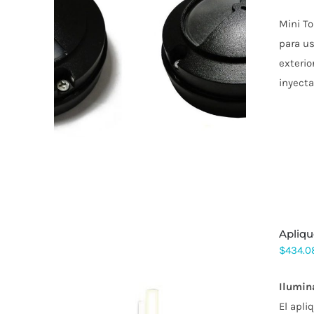
Mini To
para us
exterio
inyecta
apliq
$
434.0
Ilumin
El apli