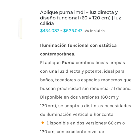
aplique puma imdi – luz directa y
diseño funcional (60 y 120 cm) | luz
cálida
ESTE
Rango
$
434.087
-
$
625.047
IVA incluido
PRODUCTO
de
TIENE
MÚLTIPLES
Iluminación funcional con estética
precios:
VARIANTES.
contemporánea.
desde
LAS
OPCIONES
El aplique
Puma
combina líneas limpias
$434.087
SE
con una luz directa y potente, ideal para
PUEDEN
hasta
ELEGIR
baños, tocadores o espacios modernos que
$625.047
EN
buscan practicidad sin renunciar al diseño.
LA
PÁGINA
Disponible en dos versiones (60 cm y
DE
120 cm), se adapta a distintas necesidades
PRODUCTO
de iluminación vertical u horizontal.
Disponible en dos versiones: 60 cm o
120 cm, con excelente nivel de