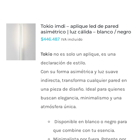
tokio imdi – aplique led de pared
asimétrico | luz cálida – blanco / negro
$
446.487
IVA incluido
ESTE
PRODUCTO
TIENE
Tokio
no es solo un aplique, es una
MÚLTIPLES
declaración de estilo.
VARIANTES.
LAS
Con su forma asimétrica y luz suave
OPCIONES
indirecta, transforma cualquier pared en
SE
PUEDEN
una pieza de diseño. Ideal para quienes
ELEGIR
buscan elegancia, minimalismo y una
EN
LA
atmósfera única.
PÁGINA
DE
PRODUCTO
Disponible en blanco o negro para
que combine con tu esencia.
Minimalista por fuera. Potente por