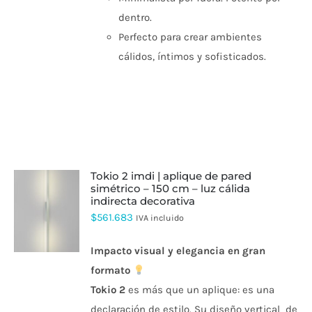
dentro.
Perfecto para crear ambientes
cálidos, íntimos y sofisticados.
tokio 2 imdi | aplique de pared
simétrico – 150 cm – luz cálida
indirecta decorativa
ESTE
$
561.683
IVA incluido
PRODUCTO
TIENE
MÚLTIPLES
Impacto visual y elegancia en gran
VARIANTES.
formato
LAS
OPCIONES
Tokio
2
es más que un aplique: es una
SE
declaración de estilo. Su diseño vertical de