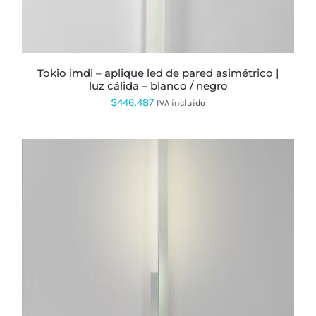
EN
LA
PÁGINA
DE
PRODUCTO
tokio imdi – aplique led de pared asimétrico |
luz cálida – blanco / negro
$
446.487
IVA incluido
ESTE