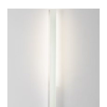
ESTE
PRODUCTO
TIENE
MÚLTIPLES
VARIANTES.
LAS
OPCIONES
SE
PUEDEN
ELEGIR