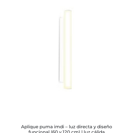
ESTE
PRODUCTO
TIENE
MÚLTIPLES
VARIANTES.
LAS
OPCIONES
SE
PUEDEN
ELEGIR
EN
LA
PÁGINA
DE
PRODUCTO
aplique puma imdi – luz directa y diseño
funcional (60 y 120 cm) | luz cálida