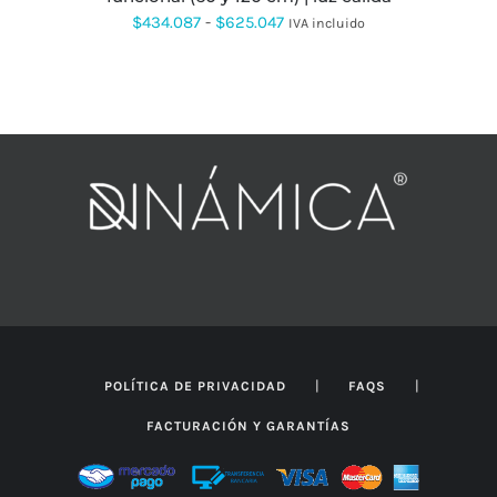
Rango
$
434.087
-
$
625.047
IVA incluido
de
precios:
desde
$434.087
hasta
$625.047
|
|
POLÍTICA DE PRIVACIDAD
FAQS
FACTURACIÓN Y GARANTÍAS