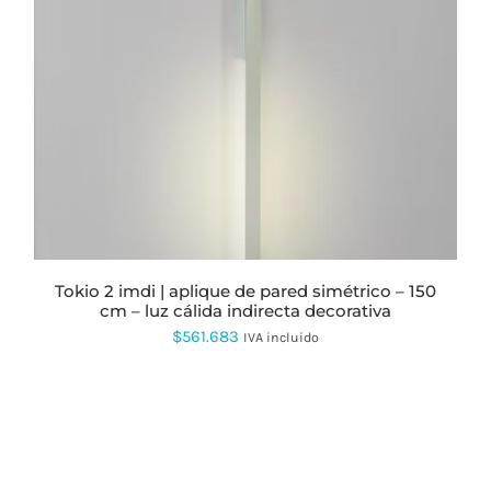
PRODUCTO
TIENE
MÚLTIPLES
VARIANTES.
LAS
OPCIONES
SE
PUEDEN
ELEGIR
EN
LA
PÁGINA
DE
PRODUCTO
tokio 2 imdi | aplique de pared simétrico – 150
cm – luz cálida indirecta decorativa
$
561.683
IVA incluido