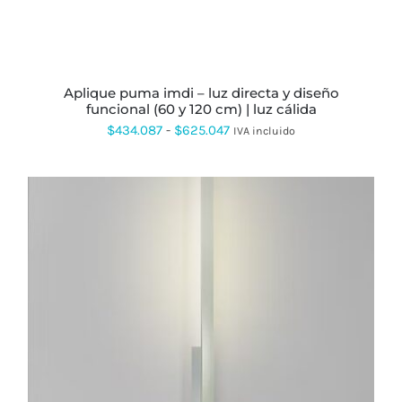
EN
LA
PÁGINA
DE
PRODUCTO
aplique puma imdi – luz directa y diseño
funcional (60 y 120 cm) | luz cálida
Rango
$
434.087
-
$
625.047
IVA incluido
de
precios:
desde
$434.087
hasta
$625.047
ESTE