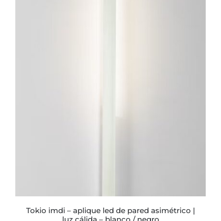
ESTE
PRODUCTO
TIENE
MÚLTIPLES
VARIANTES.
LAS
OPCIONES
SE
PUEDEN
ELEGIR
EN
LA
PÁGINA
DE
PRODUCTO
tokio imdi – aplique led de pared asimétrico |
luz cálida – blanco / negro