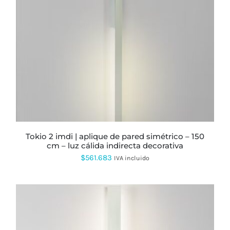
PRODUCTO
TIENE
MÚLTIPLES
VARIANTES.
LAS
OPCIONES
SE
PUEDEN
ELEGIR
EN
LA
PÁGINA
DE
PRODUCTO
tokio 2 imdi | aplique de pared simétrico – 150
cm – luz cálida indirecta decorativa
$
561.683
IVA incluido