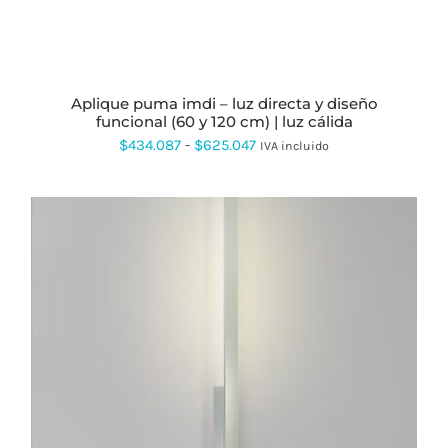
EN
LA
PÁGINA
DE
PRODUCTO
aplique puma imdi – luz directa y diseño
funcional (60 y 120 cm) | luz cálida
Rango
$
434.087
-
$
625.047
IVA incluido
de
precios:
desde
$434.087
hasta
$625.047
ESTE