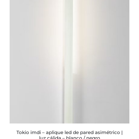
ESTE
PRODUCTO
TIENE
MÚLTIPLES
VARIANTES.
LAS
OPCIONES
SE
PUEDEN
ELEGIR
EN
LA
PÁGINA
DE
PRODUCTO
tokio imdi – aplique led de pared asimétrico |
luz cálida – blanco / negro