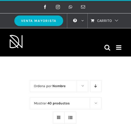
Saltar
Facebook
Instagram
WhatsApp
Correo
electrónico
al
contenido
CARRITO
VENTA MAYORISTA
Ordena por
Nombre
Mostrar
40 productos