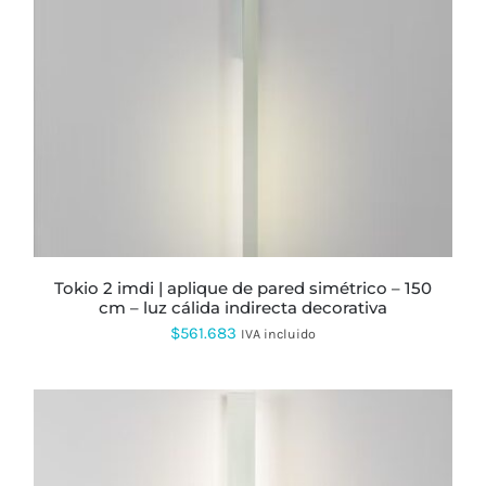
PRODUCTO
TIENE
MÚLTIPLES
VARIANTES.
LAS
OPCIONES
SE
PUEDEN
ELEGIR
EN
LA
PÁGINA
DE
PRODUCTO
tokio 2 imdi | aplique de pared simétrico – 150
cm – luz cálida indirecta decorativa
$
561.683
IVA incluido