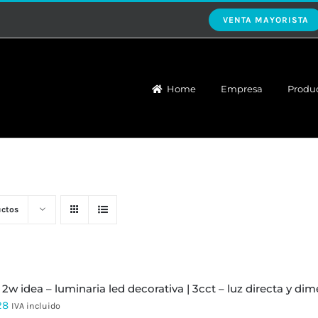
VENTA MAYORISTA
Home
Empresa
Produ
uctos
 2w idea – luminaria led decorativa | 3cct – luz directa y dim
28
IVA incluido