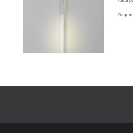
Ideal p
ESTE
PRODUCTO
TIENE
Dispon
MÚLTIPLES
VARIANTES.
LAS
OPCIONES
SE
PUEDEN
ELEGIR
EN
LA
PÁGINA
DE
PRODUCTO