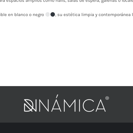
ara espacios amplios como halls, salas de espera, galerías o loca
ible en blanco o negro
, su estética limpia y contemporánea l