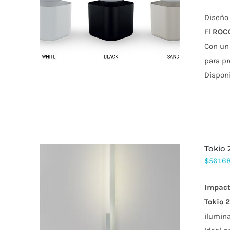
Diseño 
ESTE
El
ROC
PRODUCTO
TIENE
Con un 
MÚLTIPLES
VARIANTES.
para pr
LAS
Disponi
OPCIONES
SE
PUEDEN
ELEGIR
EN
LA
PÁGINA
DE
tokio
PRODUCTO
$
561.6
Impact
Tokio
ilumina