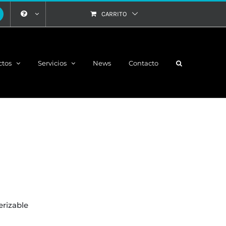
CARRITO
ctos
Servicios
News
Contacto
erizable