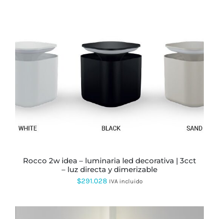
ESTE
PRODUCTO
TIENE
MÚLTIPLES
VARIANTES.
LAS
OPCIONES
SE
PUEDEN
rocco 2w idea – luminaria led decorativa | 3cct
ELEGIR
– luz directa y dimerizable
EN
LA
$
291.028
IVA incluido
PÁGINA
DE
PRODUCTO