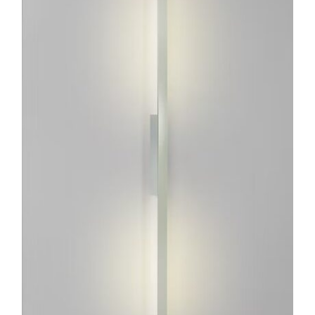
ESTE
PRODUCTO
TIENE
MÚLTIPLES
VARIANTES.
LAS
OPCIONES
SE
PUEDEN
ELEGIR
EN
LA
PÁGINA