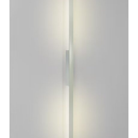
ESTE
PRODUCTO
TIENE
MÚLTIPLES
VARIANTES.
LAS
OPCIONES
SE
PUEDEN
ELEGIR
EN
LA
PÁGINA