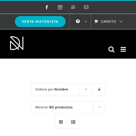
Saltar
Facebook
Instagram
WhatsApp
Correo
electrónico
al
contenido
CARRITO
VENTA MAYORISTA
Ordena por
Nombre
Mostrar
80 productos