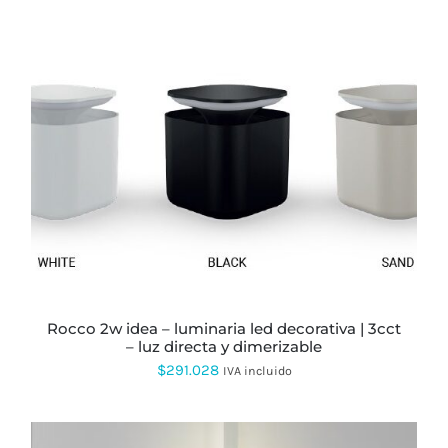
ESTE
PRODUCTO
TIENE
MÚLTIPLES
VARIANTES.
LAS
OPCIONES
SE
PUEDEN
rocco 2w idea – luminaria led decorativa | 3cct
ELEGIR
– luz directa y dimerizable
EN
LA
$
291.028
IVA incluido
PÁGINA
DE
PRODUCTO