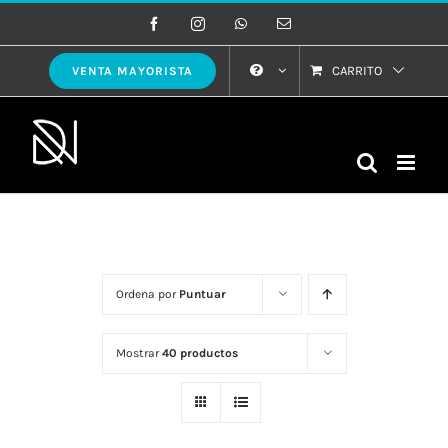
Saltar
Facebook
Instagram
WhatsApp
Correo
electrónico
al
contenido
CARRITO
VENTA MAYORISTA
Ordena por
Puntuar
Mostrar
40 productos