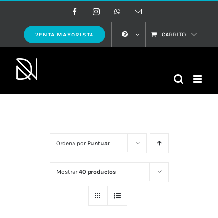
Saltar
Facebook
Instagram
WhatsApp
Correo
electrónico
al
contenido
CARRITO
VENTA MAYORISTA
Ordena por
Puntuar
Mostrar
40 productos