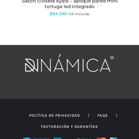
sason c/visera kyara – aplique pared mini
tortuga led integrado
$
84.386
IVA incluido
|
|
POLÍTICA DE PRIVACIDAD
FAQS
FACTURACIÓN Y GARANTÍAS