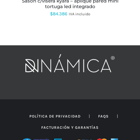
sason c/visera kyara – aplique pared mini
tortuga led integrado
$
84.386
IVA incluido
|
|
POLÍTICA DE PRIVACIDAD
FAQS
FACTURACIÓN Y GARANTÍAS