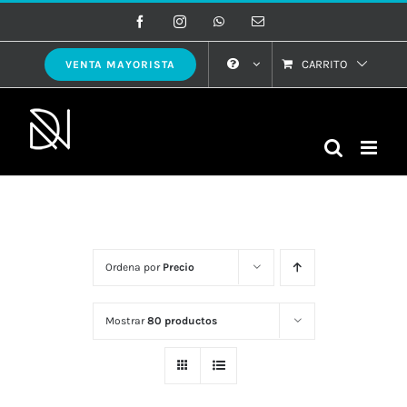
Saltar
Facebook
Instagram
WhatsApp
Correo
electrónico
al
contenido
CARRITO
VENTA MAYORISTA
Ordena por
Precio
Mostrar
80 productos