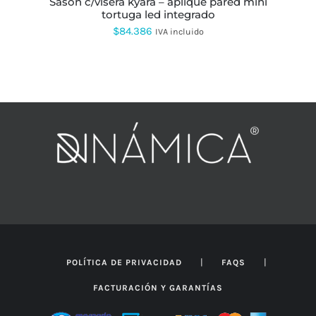
sason c/visera kyara – aplique pared mini
tortuga led integrado
$
84.386
IVA incluido
|
|
POLÍTICA DE PRIVACIDAD
FAQS
FACTURACIÓN Y GARANTÍAS