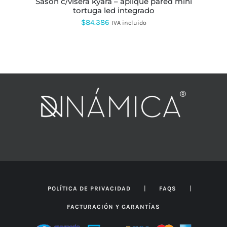
sason c/visera kyara – aplique pared mini
tortuga led integrado
$
84.386
IVA incluido
|
|
POLÍTICA DE PRIVACIDAD
FAQS
FACTURACIÓN Y GARANTÍAS