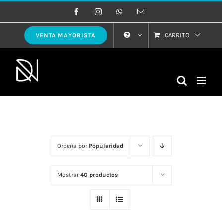
Saltar
Facebook
Instagram
WhatsApp
Correo
electrónico
al
contenido
CARRITO
VENTA MAYORISTA
Ordena por
Popularidad
Mostrar
40 productos