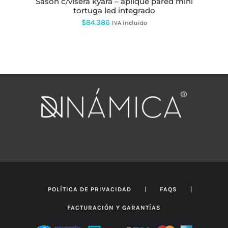
sason c/visera kyara – aplique pared mini
tortuga led integrado
$
84.386
IVA incluido
|
|
POLÍTICA DE PRIVACIDAD
FAQS
FACTURACIÓN Y GARANTÍAS