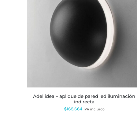
ESTE
PRODUCTO
TIENE
MÚLTIPLES
VARIANTES.
LAS
OPCIONES
SE
PUEDEN
ELEGIR
EN
LA
adel idea – aplique de pared led iluminación
PÁGINA
indirecta
DE
PRODUCTO
$
165.664
IVA incluido