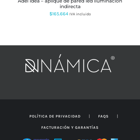
adel idea – aplique de pared led iluminación
DE
indirecta
PRODUCTO
$
165.664
IVA incluido
|
|
POLÍTICA DE PRIVACIDAD
FAQS
FACTURACIÓN Y GARANTÍAS