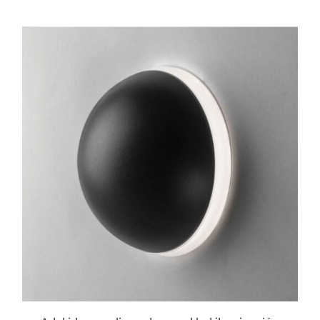
ESTE
PRODUCTO
TIENE
MÚLTIPLES
VARIANTES.
LAS
OPCIONES
SE
PUEDEN
ELEGIR
EN
LA
PÁGINA