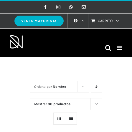
Saltar
Facebook
Instagram
WhatsApp
Correo
electrónico
al
contenido
CARRITO
VENTA MAYORISTA
Ordena por
Nombre
Mostrar
80 productos