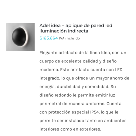
adel idea – aplique de pared led
iluminación indirecta
ESTE
$
165.664
IVA incluido
PRODUCTO
TIENE
Elegante artefacto de la línea Idea, con un
MÚLTIPLES
VARIANTES.
cuerpo de excelente calidad y diseño
LAS
moderno. Este artefacto cuenta con LED
OPCIONES
SE
integrado, lo que ofrece un mayor ahorro de
PUEDEN
energía, durabilidad y comodidad. Su
ELEGIR
EN
diseño redondo le permite emitir luz
LA
PÁGINA
perimetral de manera uniforme.
Cuenta
DE
con protección especial IP54, lo que le
PRODUCTO
permite ser instalado tanto en ambientes
interiores como en exteriores.