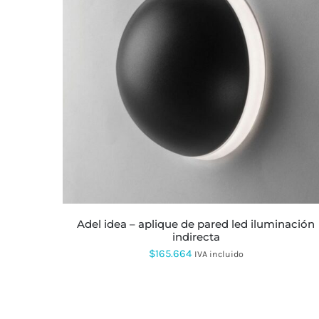
ESTE
PRODUCTO
TIENE
MÚLTIPLES
VARIANTES.
LAS
OPCIONES
SE
PUEDEN
ELEGIR
EN
LA
adel idea – aplique de pared led iluminación
PÁGINA
indirecta
DE
PRODUCTO
$
165.664
IVA incluido