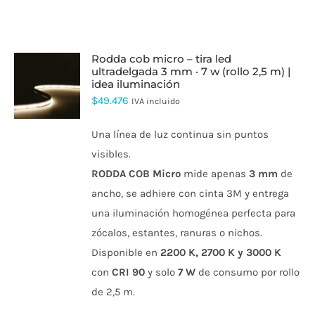
rodda cob micro – tira led
ultradelgada 3 mm · 7 w (rollo 2,5 m) |
idea iluminación
ESTE
PRODUCTO
$
49.476
IVA incluido
TIENE
MÚLTIPLES
Una línea de luz continua sin puntos
VARIANTES.
LAS
visibles.
OPCIONES
RODDA COB Micro
mide apenas
3 mm
de
SE
PUEDEN
ancho, se adhiere con cinta 3M y entrega
ELEGIR
una iluminación homogénea perfecta para
EN
LA
zócalos, estantes, ranuras o nichos.
PÁGINA
DE
Disponible en
2200 K, 2700 K y 3000 K
PRODUCTO
con
CRI 90
y solo
7 W
de consumo por rollo
de 2,5 m.