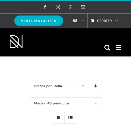
Saltar
Facebook
Instagram
WhatsApp
Correo
electrónico
al
contenido
CARRITO
VENTA MAYORISTA
Ordena por
Fecha
Mostrar
40 productos