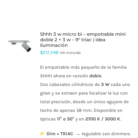
shhh 3 w micro bi – empotrable mini
doble 2 × 3 w – 9° triac | idea
iluminación
ESTE
PRODUCTO
$
217.248
IVA incluido
TIENE
MÚLTIPLES
El empotrable más pequeño de la familia
VARIANTES.
LAS
SHHH ahora en versión
doble
.
OPCIONES
Dos cabezales cilíndricos de
3 W
cada uno
SE
PUEDEN
giran y se extraen para focalizar la luz con
ELEGIR
total precisión, desde un único agujero de
EN
LA
techo de apenas 58 mm. Disponible en
PÁGINA
DE
ópticas
11° o 30°
y en
2700 K / 3000 K
.
PRODUCTO
Dim = TRIAC
→ regulable con dimmers