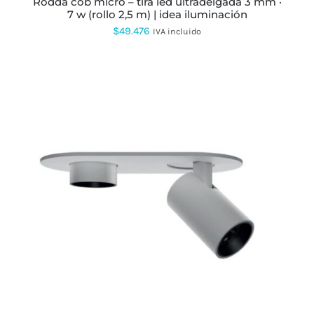
rodda cob micro – tira led ultradelgada 3 mm ·
DE
7 w (rollo 2,5 m) | idea iluminación
PRODUCTO
$
49.476
IVA incluido
ESTE
PRODUCTO
TIENE
MÚLTIPLES
VARIANTES.
LAS
OPCIONES
SE
PUEDEN