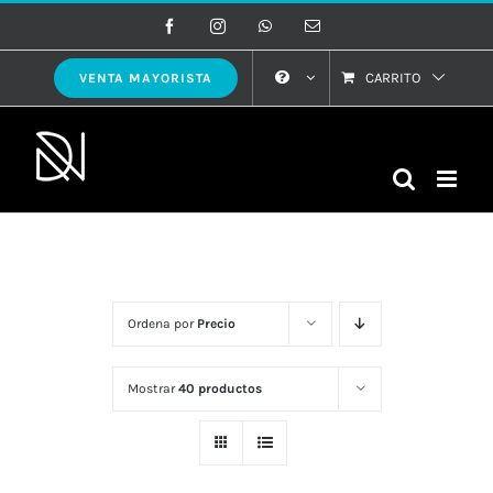
Saltar
Facebook
Instagram
WhatsApp
Correo
electrónico
al
contenido
CARRITO
VENTA MAYORISTA
Ordena por
Precio
Mostrar
40 productos