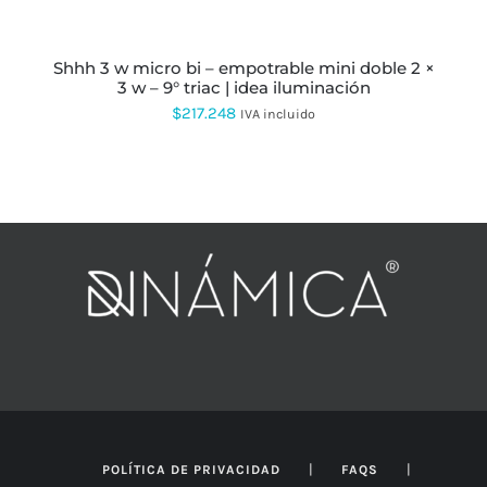
ELEGIR
EN
LA
PÁGINA
shhh 3 w micro bi – empotrable mini doble 2 ×
DE
3 w – 9° triac | idea iluminación
PRODUCTO
$
217.248
IVA incluido
|
|
POLÍTICA DE PRIVACIDAD
FAQS