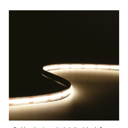
ESTE
PRODUCTO
TIENE
MÚLTIPLES
VARIANTES.
LAS
OPCIONES
SE
PUEDEN
ELEGIR
EN
LA
PÁGINA