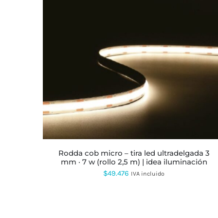
ESTE
PRODUCTO
TIENE
MÚLTIPLES
VARIANTES.
LAS
OPCIONES
SE
PUEDEN
ELEGIR
EN
LA
rodda cob micro – tira led ultradelgada 3
PÁGINA
mm · 7 w (rollo 2,5 m) | idea iluminación
DE
PRODUCTO
$
49.476
IVA incluido