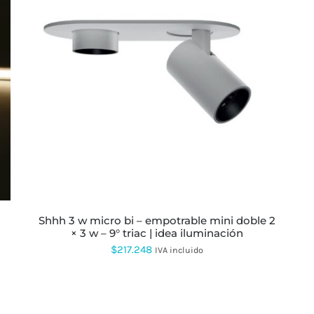
ESTE
PRODUCTO
TIENE
MÚLTIPLES
VARIANTES.
LAS
OPCIONES
SE
PUEDEN
ELEGIR
EN
LA
shhh 3 w micro bi – empotrable mini doble 2
PÁGINA
× 3 w – 9° triac | idea iluminación
DE
PRODUCTO
$
217.248
IVA incluido