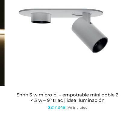
ESTE
PRODUCTO
TIENE
MÚLTIPLES
VARIANTES.
LAS
OPCIONES
SE
PUEDEN
ELEGIR
EN
LA
shhh 3 w micro bi – empotrable mini doble 2
PÁGINA
× 3 w – 9° triac | idea iluminación
DE
PRODUCTO
$
217.248
IVA incluido