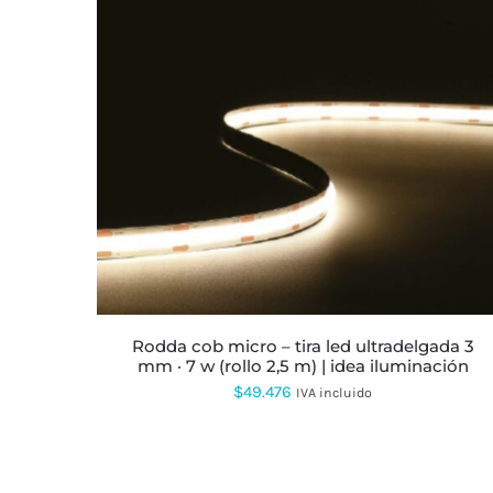
ESTE
PRODUCTO
TIENE
MÚLTIPLES
VARIANTES.
LAS
OPCIONES
SE
PUEDEN
ELEGIR
EN
LA
rodda cob micro – tira led ultradelgada 3
PÁGINA
mm · 7 w (rollo 2,5 m) | idea iluminación
DE
PRODUCTO
$
49.476
IVA incluido