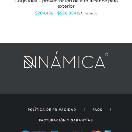
gogo idea – proyector led de alto alcance para
DE
exterior
PRODUCTO
Rango
$
204.456
-
$
526.034
IVA incluido
de
precios:
desde
$204.456
hasta
$526.034
|
|
POLÍTICA DE PRIVACIDAD
FAQS
FACTURACIÓN Y GARANTÍAS