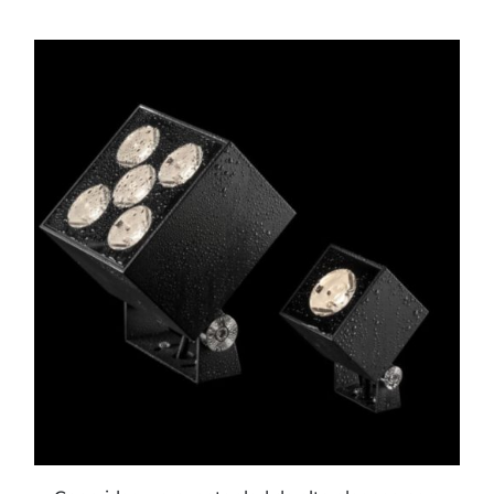
ESTE
PRODUCTO
TIENE
MÚLTIPLES
VARIANTES.
LAS
OPCIONES
SE
PUEDEN
ELEGIR
EN
LA
PÁGINA