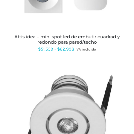
OPCIONES
SE
PUEDEN
ELEGIR
EN
LA
PÁGINA
attis idea – mini spot led de embutir cuadrad y
DE
redondo para pared/techo
PRODUCTO
Rango
$
51.539
-
$
62.998
IVA incluido
de
precios:
desde
$51.539
hasta
$62.998
ESTE
PRODUCTO
TIENE