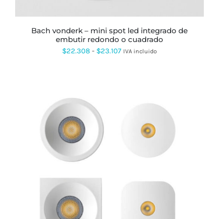
ELEGIR
EN
LA
PÁGINA
bach vonderk – mini spot led integrado de
DE
embutir redondo o cuadrado
PRODUCTO
Rango
$
22.308
-
$
23.107
IVA incluido
de
precios:
desde
$22.308
hasta
$23.107
ESTE
PRODUCTO
TIENE
MÚLTIPLES
VARIANTES.
LAS