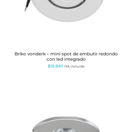
MÚLTIPLES
VARIANTES.
LAS
OPCIONES
SE
PUEDEN
ELEGIR
EN
LA
PÁGINA
briko vonderk – mini spot de embutir redondo
DE
con led integrado
PRODUCTO
$
19.840
IVA incluido