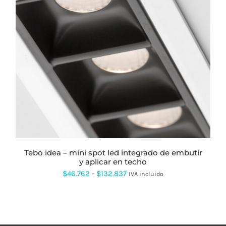
ESTE
PRODUCTO
TIENE
MÚLTIPLES
VARIANTES.
LAS
OPCIONES
SE
PUEDEN
ELEGIR
EN
LA
PÁGINA
tebo idea – mini spot led integrado de embutir
DE
y aplicar en techo
PRODUCTO
Rango
$
46.762
-
$
132.837
IVA incluido
de
precios:
desde