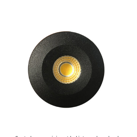
ESTE
PRODUCTO
TIENE
MÚLTIPLES
VARIANTES.
LAS
OPCIONES
SE
PUEDEN
ELEGIR
EN
LA
PÁGINA