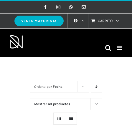
Saltar
Facebook
Instagram
WhatsApp
Correo
electrónico
al
contenido
CARRITO
VENTA MAYORISTA
Ordena por
Fecha
Mostrar
40 productos