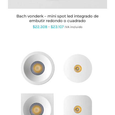
ELEGIR
EN
LA
PÁGINA
bach vonderk – mini spot led integrado de
DE
embutir redondo o cuadrado
PRODUCTO
Rango
$
22.308
-
$
23.107
IVA incluido
de
precios:
desde
$22.308
hasta
$23.107
ESTE
PRODUCTO
TIENE
MÚLTIPLES
VARIANTES.
LAS