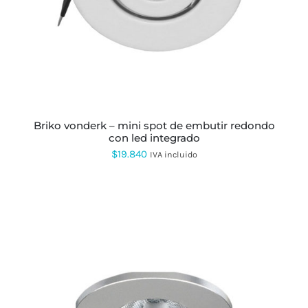
MÚLTIPLES
VARIANTES.
LAS
OPCIONES
SE
PUEDEN
ELEGIR
EN
LA
PÁGINA
briko vonderk – mini spot de embutir redondo
DE
con led integrado
PRODUCTO
$
19.840
IVA incluido