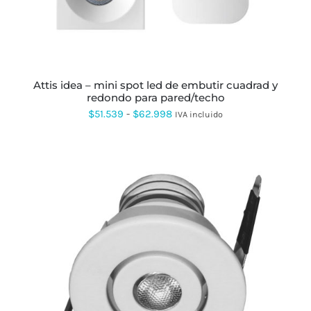
OPCIONES
SE
PUEDEN
ELEGIR
EN
LA
PÁGINA
attis idea – mini spot led de embutir cuadrad y
DE
redondo para pared/techo
PRODUCTO
Rango
$
51.539
-
$
62.998
IVA incluido
de
precios:
desde
$51.539
hasta
$62.998
ESTE
PRODUCTO
TIENE