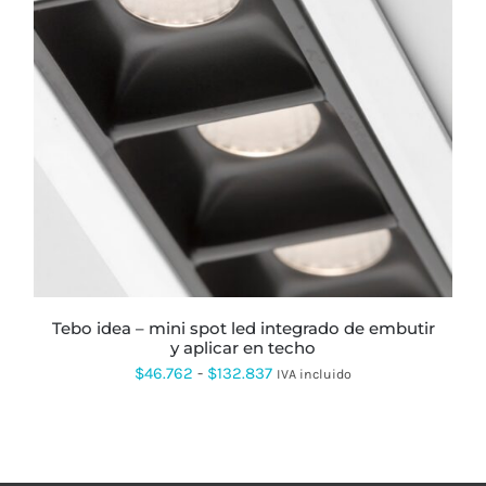
ESTE
PRODUCTO
TIENE
MÚLTIPLES
VARIANTES.
LAS
OPCIONES
SE
PUEDEN
ELEGIR
EN
LA
PÁGINA
tebo idea – mini spot led integrado de embutir
DE
y aplicar en techo
PRODUCTO
Rango
$
46.762
-
$
132.837
IVA incluido
de
precios:
desde