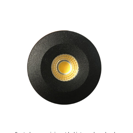
ESTE
PRODUCTO
TIENE
MÚLTIPLES
VARIANTES.
LAS
OPCIONES
SE
PUEDEN
ELEGIR
EN
LA
PÁGINA