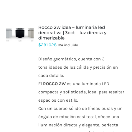
rocco 2w idea – luminaria led
decorativa | 3cct – luz directa y
ESTE
dimerizable
PRODUCTO
$
291.028
TIENE
IVA incluido
MÚLTIPLES
VARIANTES.
Diseño geométrico, cuenta con 3
LAS
OPCIONES
tonalidades de luz cálida y precisión en
SE
cada detalle.
PUEDEN
ELEGIR
El
ROCCO 2W
es una luminaria LED
EN
compacta y sofisticada, ideal para resaltar
LA
PÁGINA
espacios con estilo.
DE
Con un cuerpo sólido de líneas puras y un
PRODUCTO
ángulo de rotación casi total, ofrece una
iluminación directa y elegante, perfecta