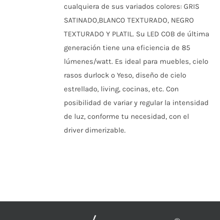
cualquiera de sus variados colores: GRIS
ELEGIR
$47.519
EN
SATINADO,BLANCO TEXTURADO, NEGRO
LA
PÁGINA
TEXTURADO Y PLATIL. Su LED COB de última
DE
generación tiene una eficiencia de 85
PRODUCTO
lúmenes/watt. Es ideal para muebles, cielo
rasos durlock o Yeso, diseño de cielo
estrellado, living, cocinas, etc. Con
posibilidad de variar y regular la intensidad
de luz, conforme tu necesidad, con el
driver dimerizable.