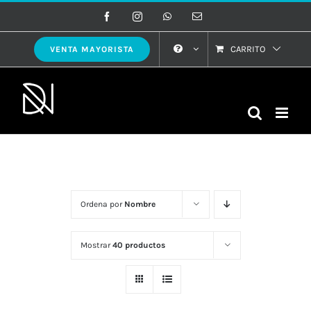
Saltar
Facebook
Instagram
WhatsApp
Correo
electrónico
al
contenido
CARRITO
VENTA MAYORISTA
Ordena por
Nombre
Mostrar
40 productos