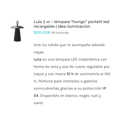
lula 2 w – lámpara “hongo” portátil led
recargable | idea iluminación
ESTE
$
291.028
IVA incluido
PRODUCTO
TIENE
Una luz cálida que te acompaña adonde
MÚLTIPLES
VARIANTES.
vayas.
LAS
Lula
es una lámpara LED inalámbrica con
OPCIONES
SE
forma de seta y asa de cuero, regulable por
PUEDEN
toque y con hasta
10 h
de autonomía al 100
ELEGIR
EN
%. Perfecta para interiores o galerías
LA
PÁGINA
semicubiertas gracias a su protección
IP
DE
54
. Disponible en blanco, negro, rust y
PRODUCTO
sand.