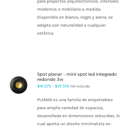
para proyectos arquitectónicos, interiores
modernos o mobiliario a medida.
Disponible en blanco, negro y arena, se
adapta con naturalidad a cualquier
estética.
spot planar – mini spot led integrado
redondo 3w
ESTE
Rango
$
41.075
-
$
47.519
IVA incluido
PRODUCTO
de
TIENE
PLANAR es una familia de empotrables
MÚLTIPLES
precios:
VARIANTES.
para amplia variedad de espacios,
desde
LAS
desarrollada en dimensiones reducidas, lo
OPCIONES
$41.075
SE
cual aporta un diseño minimalista en
hasta
PUEDEN