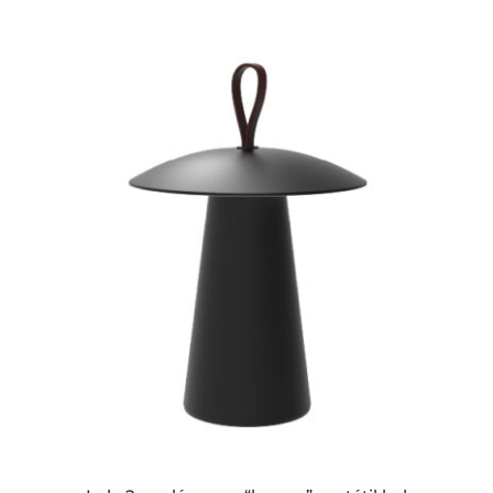
ESTE
PRODUCTO
TIENE
MÚLTIPLES
VARIANTES.
LAS
OPCIONES
SE
PUEDEN
ELEGIR
EN
LA
PÁGINA