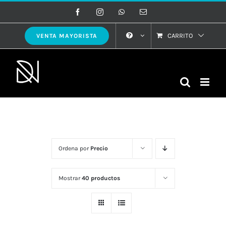
Saltar
Facebook
Instagram
WhatsApp
Correo
electrónico
al
contenido
CARRITO
VENTA MAYORISTA
Ordena por
Precio
Mostrar
40 productos