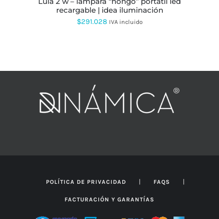
lula 2 w – lámpara “hongo” portátil led
DE
recargable | idea iluminación
PRODUCTO
$
291.028
IVA incluido
|
|
POLÍTICA DE PRIVACIDAD
FAQS
FACTURACIÓN Y GARANTÍAS