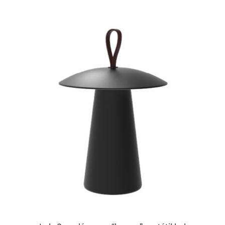
ESTE
PRODUCTO
TIENE
MÚLTIPLES
VARIANTES.
LAS
OPCIONES
SE
PUEDEN
ELEGIR
EN
LA
PÁGINA