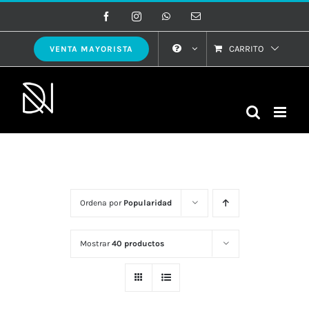
Saltar
Facebook
Instagram
WhatsApp
Correo
electrónico
al
contenido
CARRITO
VENTA MAYORISTA
Ordena por
Popularidad
Mostrar
40 productos