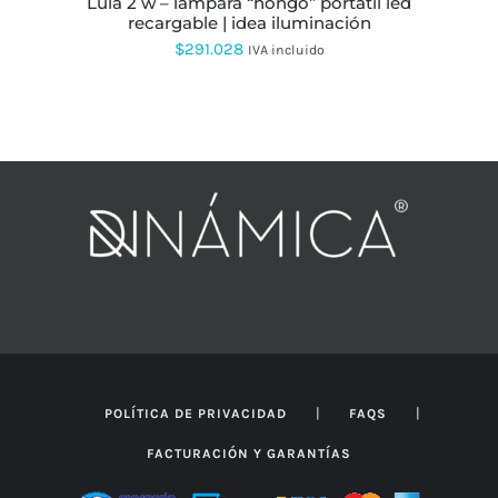
lula 2 w – lámpara “hongo” portátil led
DE
recargable | idea iluminación
PRODUCTO
$
291.028
IVA incluido
|
|
POLÍTICA DE PRIVACIDAD
FAQS
FACTURACIÓN Y GARANTÍAS