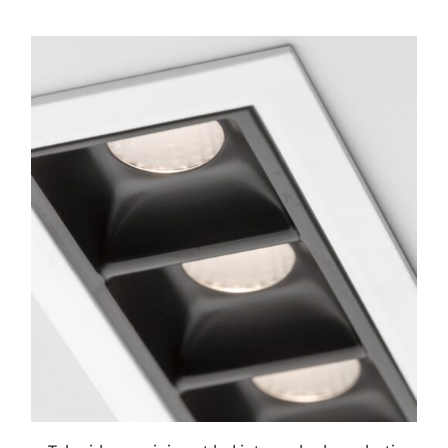
ESTE
PRODUCTO
TIENE
MÚLTIPLES
VARIANTES.
LAS
OPCIONES
SE
PUEDEN
ELEGIR
EN
LA
PÁGINA