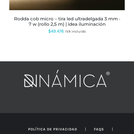
ELEGIR
EN
LA
PÁGINA
rodda cob micro – tira led ultradelgada 3 mm ·
DE
7 w (rollo 2,5 m) | idea iluminación
PRODUCTO
$
49.476
IVA incluido
|
|
POLÍTICA DE PRIVACIDAD
FAQS