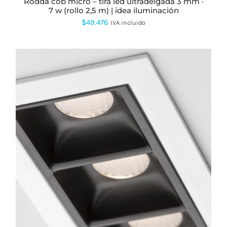
rodda cob micro – tira led ultradelgada 3 mm ·
DE
7 w (rollo 2,5 m) | idea iluminación
PRODUCTO
$
49.476
IVA incluido
ESTE
PRODUCTO
TIENE
MÚLTIPLES
VARIANTES.
LAS
OPCIONES
SE
PUEDEN