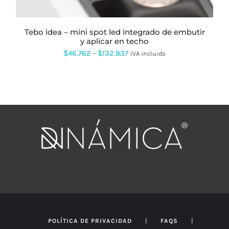
ELEGIR
EN
LA
PÁGINA
tebo idea – mini spot led integrado de embutir
DE
y aplicar en techo
PRODUCTO
Rango
$
46.762
-
$
132.837
IVA incluido
de
precios:
desde
$46.762
hasta
$132.837
|
|
POLÍTICA DE PRIVACIDAD
FAQS