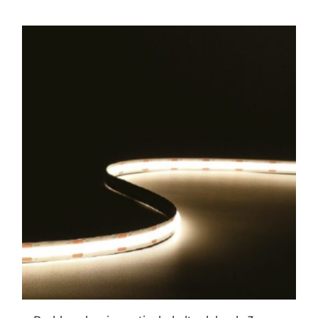
ESTE
PRODUCTO
TIENE
MÚLTIPLES
VARIANTES.
LAS
OPCIONES
SE
PUEDEN
ELEGIR
EN
LA
PÁGINA