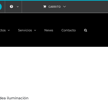
CARRITO
ctos
Servicios
News
Contacto
 idea iluminación