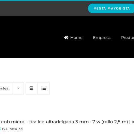
VENTA MAYORISTA
Home
Empresa
Produ
uctos
 cob micro – tira led ultradelgada 3 mm · 7 w (rollo 2,5 m) |
6
IVA incluido