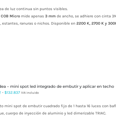
ea de luz continua sin puntos visibles.
 COB Micro
mide apenas
3 mm
de ancho, se adhiere con cinta 3
, estantes, ranuras o nichos. Disponible en
2200 K, 2700 K y 300
idea – mini spot led integrado de embutir y aplicar en techo
Rango
2
-
$
132.837
IVA incluido
de
to mini spot de embutir cuadrado fijo de 1 hasta 16 luces con ba
precios:
e, cuerpo de inyección de aluminio y led dimerizable TRIAC.
desde