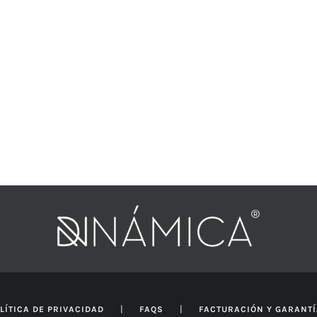
$46.762
hasta
$132.837
|
|
LÍTICA DE PRIVACIDAD
FAQS
FACTURACIÓN Y GARANT