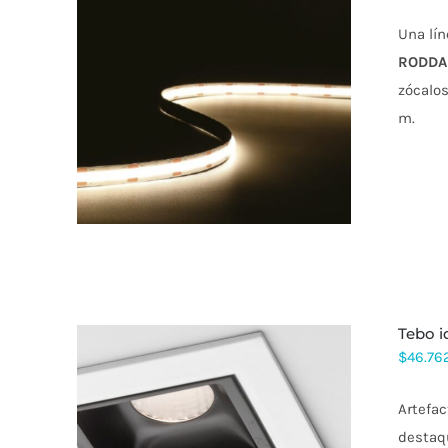
Una lín
RODDA
ESTE
zócalos
PRODUCTO
m.
TIENE
MÚLTIPLES
VARIANTES.
LAS
OPCIONES
SE
PUEDEN
ELEGIR
EN
LA
PÁGINA
DE
tebo 
PRODUCTO
$
46.76
Artefac
destaqu