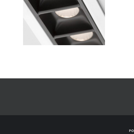
ESTE
PRODUCTO
TIENE
MÚLTIPLES
VARIANTES.
LAS
OPCIONES
SE
PUEDEN
ELEGIR
EN
LA
PÁGINA
DE
PRODUCTO
PO