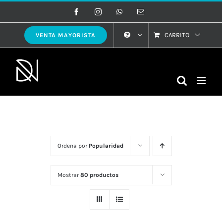
Saltar
Facebook
Instagram
WhatsApp
Correo
electrónico
al
contenido
CARRITO
VENTA MAYORISTA
Ordena por
Popularidad
Mostrar
80 productos