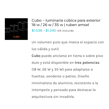
cubo – luminaria cúbica para exterior
18 w / 26 w / 35 w | ruben amsel
ESTE
Rango
$
1.036
-
$
1.240
IVA incluido
PRODUCTO
de
TIENE
Un volumen puro que marca el espacio con
MÚLTIPLES
precios:
VARIANTES.
luz cálida y sutil.
desde
LAS
Cubo
puede anclarse en tierra o sobre piso
OPCIONES
$1.036
SE
duro y está disponible en
tres potencias
hasta
PUEDEN
ELEGIR
(18 W, 26 W y 35 W) para adaptarse a
$1.240
EN
huertas, senderos o patios. Diseño
LA
PÁGINA
minimalista de aluminio, resistente a la
DE
intemperie y pensado para destacar la
PRODUCTO
arquitectura sin invadirla.