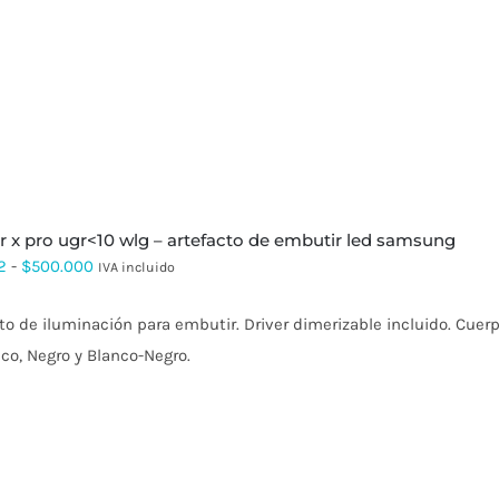
hasta
$336.945
r x pro ugr<10 wlg – artefacto de embutir led samsung
Rango
2
-
$
500.000
IVA incluido
de
to de iluminación para embutir. Driver dimerizable incluido. Cuerp
precios:
co, Negro y Blanco-Negro.
desde
$95.022
hasta
$500.000