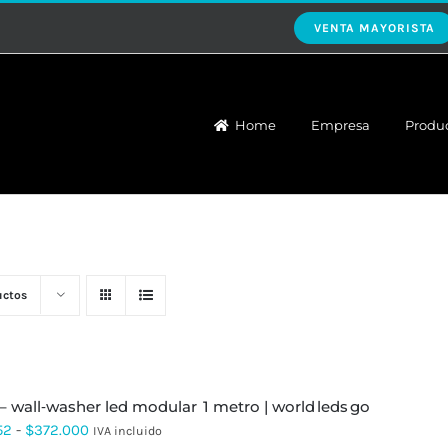
VENTA MAYORISTA
Home
Empresa
Produ
uctos
 – wall‑washer led modular 1 metro | world leds go
Rango
52
-
$
372.000
IVA incluido