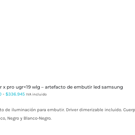
precios:
desde
$103.499
hasta
$457.380
r x pro ugr<19 wlg – artefacto de embutir led samsung
Rango
0
-
$
336.945
IVA incluido
de
to de iluminación para embutir. Driver dimerizable incluido. Cuerp
precios:
co, Negro y Blanco-Negro.
desde
$65.340