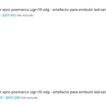
er xpro premarco ugr<19 wlg - artefacto para embutir led 
Rango
-
$
371.445
IVA incluido
de
precios:
desde
$90.117
hasta
$371.445
er xpro premarco ugr<10 wlg - artefacto para embutir led 
Rango
99
-
$
457.380
IVA incluido
de