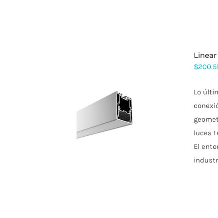
linea
$
200.5
Lo últi
conexió
ESTE
geometr
PRODUCTO
luces t
TIENE
MÚLTIPLES
El ento
VARIANTES.
industr
LAS
OPCIONES
SE
PUEDEN
ELEGIR
EN
LA