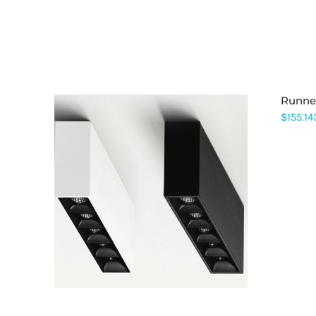
OPCIONES
SE
PUEDEN
ELEGIR
EN
LA
PÁGINA
DE
runne
PRODUCTO
$
155.14
ESTE
PRODUCTO
TIENE
MÚLTIPLES
VARIANTES.
LAS
OPCIONES
SE
PUEDEN
ELEGIR