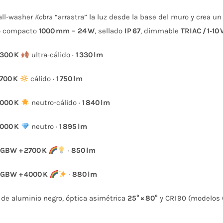
de
all‑washer
Kobra
“arrastra” la luz desde la base del muro y crea u
precios:
o compacto
1000 mm – 24 W
, sellado
IP 67
, dimmable
TRIAC / 1‑10 
desde
$275.652
300 K
ultra‑cálido ·
1 330 lm
hasta
$372.000
700 K
cálido ·
1 750 lm
000 K
neutro‑cálido ·
1 840 lm
000 K
neutro ·
1 895 lm
GBW + 2700 K
·
850 lm
GBW + 4000 K
·
880 lm
 de aluminio negro, óptica asimétrica
25° × 80°
y CRI 90 (modelos 