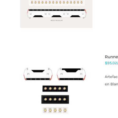
TIENE
MÚLTIPLES
VARIANTES.
LAS
OPCIONES
SE
PUEDEN
ELEGIR
EN
LA
PÁGINA
DE
runne
PRODUCTO
$
95.02
Artefac
en Blan
ESTE
PRODUCTO
TIENE
MÚLTIPLES
VARIANTES.
LAS