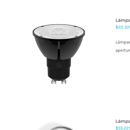
EN
LA
PÁGINA
DE
lámpa
PRODUCTO
$
22.32
Lámpara
apertur
ESTE
PRODUCTO
TIENE
MÚLTIPLES
VARIANTES.
LAS
OPCIONES
SE
PUEDEN
ELEGIR
EN
LA
PÁGINA
lámpa
DE
PRODUCTO
$
55.22