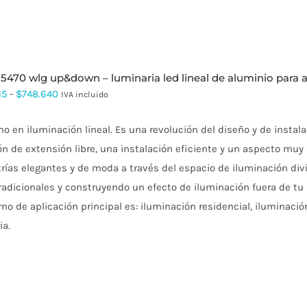
r 5470 wlg up&down – luminaria led lineal de aluminio para a
Rango
15
-
$
748.640
IVA incluido
de
mo en iluminación lineal. Es una revolución del diseño y de instal
precios:
n de extensión libre, una instalación eficiente y un aspecto muy d
desde
ías elegantes y de moda a través del espacio de iluminación divi
$200.515
radicionales y construyendo un efecto de iluminación fuera de tu im
hasta
rno de aplicación principal es: iluminación residencial, iluminaci
$748.640
ia.