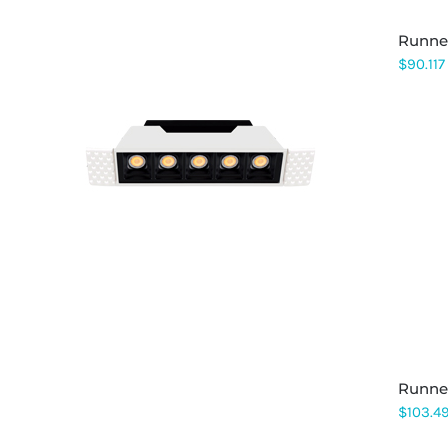
PÁGINA
DE
runn
PRODUCTO
$
90.117
ESTE
PRODUCTO
TIENE
MÚLTIPLES
VARIANTES.
LAS
OPCIONES
SE
PUEDEN
ELEGIR
EN
LA
PÁGINA
runn
DE
PRODUCTO
$
103.4