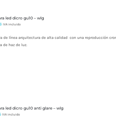
ra led dicro gu10 – wlg
6
IVA incluido
 de línea arquitectura de alta calidad con una reproducción cro
a de haz de luz.
ra led dicro gu10 anti glare – wlg
5
IVA incluido