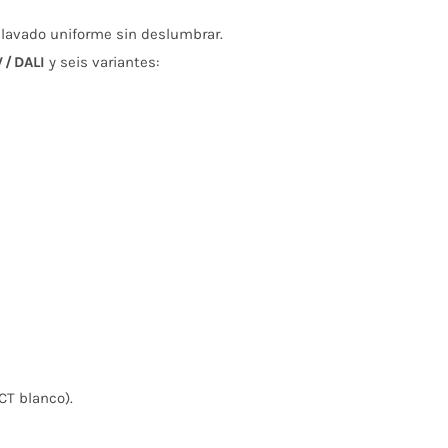
n lavado uniforme sin deslumbrar.
V / DALI
y seis variantes:
CT blanco).