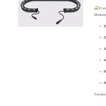
ESTE
El w
PRODUCTO
Módul
TIENE
MÚLTIPLES
VARIANTES.
2
LAS
OPCIONES
2
SE
PUEDEN
ELEGIR
3
EN
LA
PÁGINA
4
DE
PRODUCTO
R
R
Cuerpo