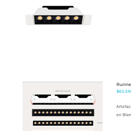
ESTE
PRODUCTO
TIENE
MÚLTIPLES
VARIANTES.
LAS
OPCIONES
SE
PUEDEN
ELEGIR
EN
LA
PÁGINA
runne
DE
PRODUCTO
$
65.34
Artefac
en Blan
ESTE
PRODUCTO