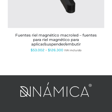
LAS
OPCIONES
SE
PUEDEN
ELEGIR
EN
LA
PÁGINA
fuentes riel magnético macroled – fuentes
DE
para riel magnético para
PRODUCTO
aplicar/suspender/embutir
Rango
$
53.002
-
$
126.300
IVA incluido
de
precios:
desde
$53.002
hasta
$126.300