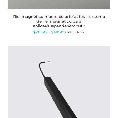
ELEGIR
EN
LA
PÁGINA
riel magnético macroled artefactos – sistema
DE
de riel magnético para
PRODUCTO
aplicar/suspender/embutir
Rango
$
26.549
-
$
142.419
IVA incluido
de
precios:
desde
$26.549
hasta
$142.419
ESTE
PRODUCTO
TIENE
MÚLTIPLES
VARIANTES.