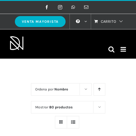
Saltar
Facebook
Instagram
WhatsApp
Correo
electrónico
al
contenido
CARRITO
VENTA MAYORISTA
Ordena por
Nombre
Mostrar
80 productos