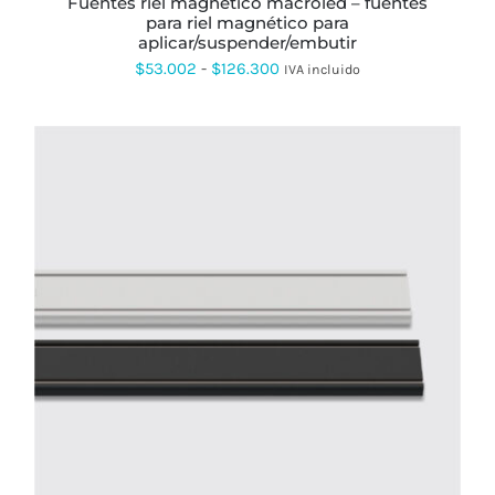
fuentes riel magnético macroled – fuentes
DE
para riel magnético para
PRODUCTO
aplicar/suspender/embutir
Rango
$
53.002
-
$
126.300
IVA incluido
de
precios:
desde
$53.002
hasta
$126.300
ESTE
PRODUCTO
TIENE
MÚLTIPLES
VARIANTES.
LAS
OPCIONES
SE