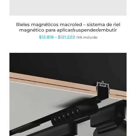
PUEDEN
ELEGIR
EN
LA
PÁGINA
rieles magnéticos macroled – sistema de riel
DE
magnético para aplicar/suspender/embutir
PRODUCTO
Rango
$
12.818
-
$
121.222
IVA incluido
de
precios:
desde
$12.818
hasta
$121.222
ESTE
PRODUCTO
TIENE
MÚLTIPLES
VARIANTES.