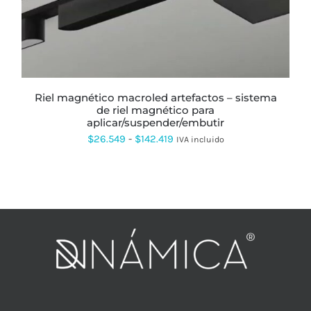
LAS
OPCIONES
SE
PUEDEN
ELEGIR
EN
LA
PÁGINA
riel magnético macroled artefactos – sistema
DE
de riel magnético para
PRODUCTO
aplicar/suspender/embutir
Rango
$
26.549
-
$
142.419
IVA incluido
de
precios:
desde
$26.549
hasta
$142.419