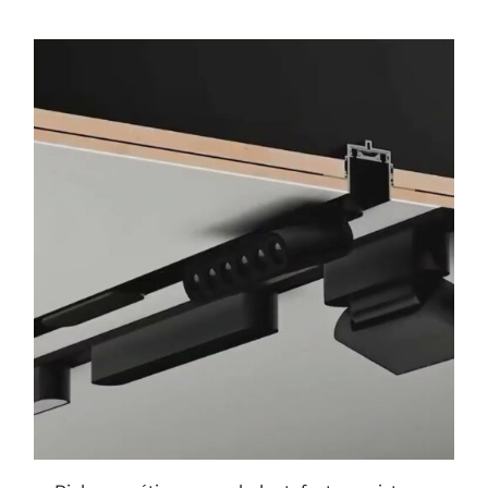
ESTE
PRODUCTO
TIENE
MÚLTIPLES
VARIANTES.
LAS
OPCIONES
SE
PUEDEN
ELEGIR
EN
LA
PÁGINA