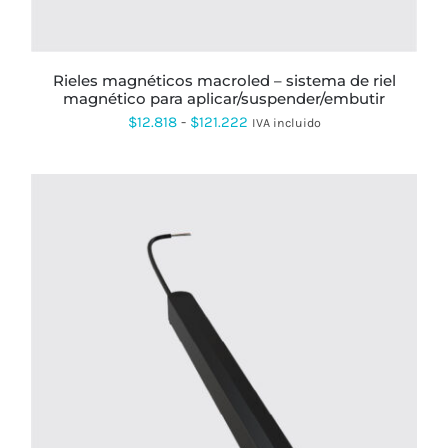
PUEDEN
ELEGIR
EN
LA
PÁGINA
rieles magnéticos macroled – sistema de riel
DE
magnético para aplicar/suspender/embutir
PRODUCTO
Rango
$
12.818
-
$
121.222
IVA incluido
de
precios:
desde
$12.818
hasta
$121.222
ESTE
PRODUCTO
TIENE
MÚLTIPLES
VARIANTES.