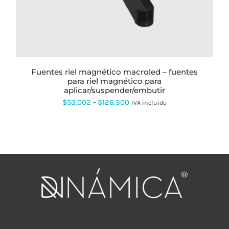
LAS
OPCIONES
SE
PUEDEN
ELEGIR
EN
LA
PÁGINA
fuentes riel magnético macroled – fuentes
DE
para riel magnético para
PRODUCTO
aplicar/suspender/embutir
Rango
$
53.002
-
$
126.300
IVA incluido
de
precios:
desde
$53.002
hasta
$126.300