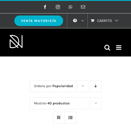
Saltar
Facebook
Instagram
WhatsApp
Correo
electrónico
al
contenido
CARRITO
VENTA MAYORISTA
Ordena por
Popularidad
Mostrar
40 productos