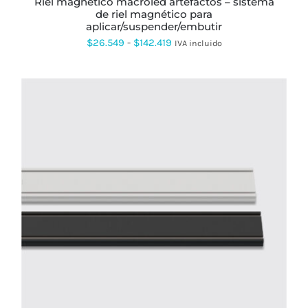
riel magnético macroled artefactos – sistema
DE
de riel magnético para
PRODUCTO
aplicar/suspender/embutir
Rango
$
26.549
-
$
142.419
IVA incluido
de
precios:
desde
$26.549
hasta
$142.419
ESTE
PRODUCTO
TIENE
MÚLTIPLES
VARIANTES.
LAS
OPCIONES
SE