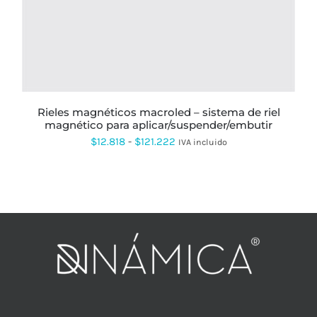
VARIANTES.
LAS
OPCIONES
SE
PUEDEN
ELEGIR
EN
LA
PÁGINA
rieles magnéticos macroled – sistema de riel
DE
magnético para aplicar/suspender/embutir
PRODUCTO
Rango
$
12.818
-
$
121.222
IVA incluido
de
precios:
desde
$12.818
hasta
$121.222