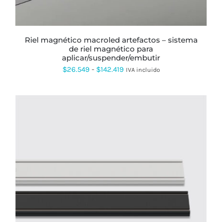
PUEDEN
ELEGIR
EN
LA
PÁGINA
riel magnético macroled artefactos – sistema
DE
de riel magnético para
PRODUCTO
aplicar/suspender/embutir
Rango
$
26.549
-
$
142.419
IVA incluido
de
precios:
desde
$26.549
hasta
$142.419
ESTE
PRODUCTO
TIENE
MÚLTIPLES