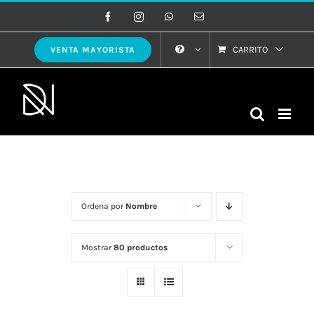
Saltar
Facebook
Instagram
WhatsApp
Correo
electrónico
al
contenido
CARRITO
VENTA MAYORISTA
Ordena por
Nombre
Mostrar
80 productos