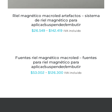
ELEGIR
EN
LA
PÁGINA
riel magnético macroled artefactos – sistema
DE
de riel magnético para
PRODUCTO
aplicar/suspender/embutir
Rango
$
26.549
-
$
142.419
IVA incluido
de
precios:
SELECCIONAR
OPCIONES
ESTE
desde
PRODUCTO
fuentes riel magnético macroled – fuentes
$26.549
TIENE
para riel magnético para
MÚLTIPLES
hasta
aplicar/suspender/embutir
VARIANTES.
LAS
$142.419
Rango
$
53.002
-
$
126.300
IVA incluido
OPCIONES
de
SE
PUEDEN
precios:
ELEGIR
desde
EN
LA
$53.002
PÁGINA
hasta
DE