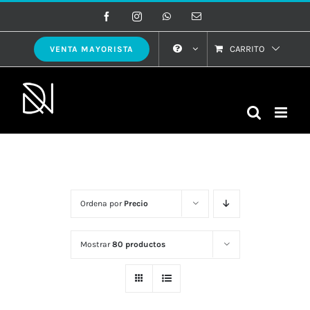
Saltar
Facebook
Instagram
WhatsApp
Correo
electrónico
al
contenido
CARRITO
VENTA MAYORISTA
Ordena por
Precio
Mostrar
80 productos