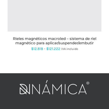
VARIANTES.
LAS
OPCIONES
SE
PUEDEN
ELEGIR
EN
LA
PÁGINA
rieles magnéticos macroled – sistema de riel
DE
magnético para aplicar/suspender/embutir
PRODUCTO
Rango
$
12.818
-
$
121.222
IVA incluido
de
precios:
desde
$12.818
hasta
$121.222