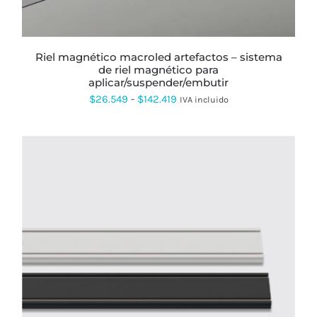
PUEDEN
ELEGIR
EN
LA
PÁGINA
riel magnético macroled artefactos – sistema
DE
de riel magnético para
PRODUCTO
aplicar/suspender/embutir
Rango
$
26.549
-
$
142.419
IVA incluido
de
precios:
desde
$26.549
hasta
$142.419
ESTE
PRODUCTO
TIENE
MÚLTIPLES