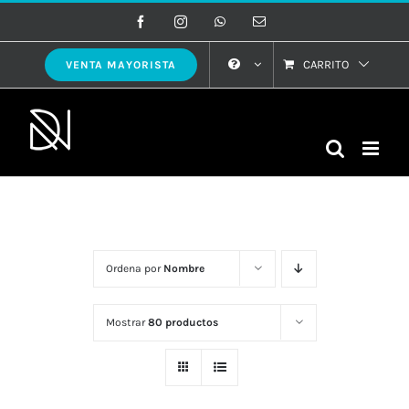
Saltar
Facebook
Instagram
WhatsApp
Correo
electrónico
al
contenido
CARRITO
VENTA MAYORISTA
Ordena por
Nombre
Mostrar
80 productos