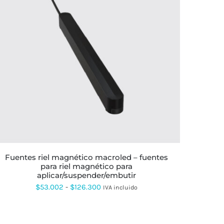
ESTE
PRODUCTO
TIENE
MÚLTIPLES
VARIANTES.
LAS
OPCIONES
SE
PUEDEN
ELEGIR
EN
LA
fuentes riel magnético macroled – fuentes
PÁGINA
para riel magnético para
DE
aplicar/suspender/embutir
PRODUCTO
Rango
$
53.002
-
$
126.300
IVA incluido
de
precios: