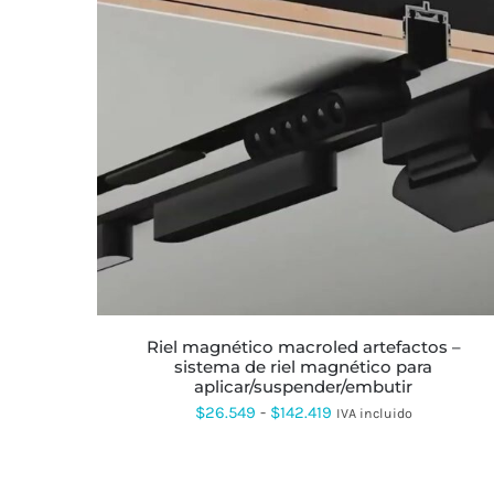
ESTE
PRODUCTO
TIENE
MÚLTIPLES
VARIANTES.
LAS
OPCIONES
SE
PUEDEN
ELEGIR
EN
LA
riel magnético macroled artefactos –
PÁGINA
sistema de riel magnético para
DE
aplicar/suspender/embutir
PRODUCTO
Rango
$
26.549
-
$
142.419
IVA incluido
de
precios: