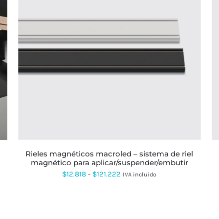
ESTE
PRODUCTO
TIENE
MÚLTIPLES
VARIANTES.
LAS
OPCIONES
SE
PUEDEN
ELEGIR
EN
LA
rieles magnéticos macroled – sistema de riel
PÁGINA
magnético para aplicar/suspender/embutir
DE
PRODUCTO
Rango
$
12.818
-
$
121.222
IVA incluido
de
precios:
desde