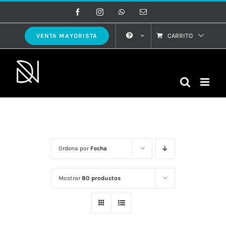
Saltar
Facebook
Instagram
WhatsApp
Correo
electrónico
al
contenido
CARRITO
VENTA MAYORISTA
Ordena por
Fecha
Mostrar
80 productos