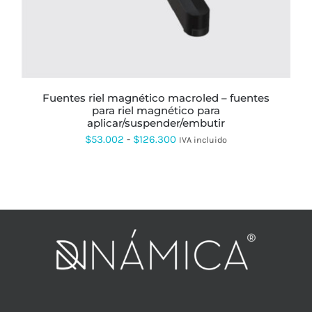
LAS
OPCIONES
SE
PUEDEN
ELEGIR
EN
LA
PÁGINA
fuentes riel magnético macroled – fuentes
DE
para riel magnético para
PRODUCTO
aplicar/suspender/embutir
Rango
$
53.002
-
$
126.300
IVA incluido
de
precios:
desde
$53.002
hasta
$126.300