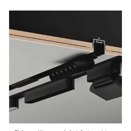
ESTE
PRODUCTO
TIENE
MÚLTIPLES
VARIANTES.
LAS
OPCIONES
SE
PUEDEN
ELEGIR
EN
LA
PÁGINA