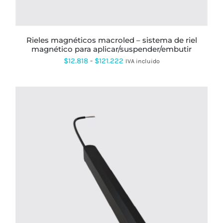
PUEDEN
ELEGIR
EN
LA
PÁGINA
rieles magnéticos macroled – sistema de riel
DE
magnético para aplicar/suspender/embutir
PRODUCTO
Rango
$
12.818
-
$
121.222
IVA incluido
de
precios:
desde
$12.818
hasta
$121.222
ESTE
PRODUCTO
TIENE
MÚLTIPLES
VARIANTES.