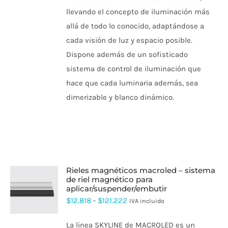
llevando el concepto de iluminación más
allá de todo lo conocido, adaptándose a
cada visión de luz y espacio posible.
Dispone además de un sofisticado
sistema de control de iluminación que
hace que cada luminaria además, sea
dimerizable y blanco dinámico.
rieles magnéticos macroled – sistema
de riel magnético para
aplicar/suspender/embutir
ESTE
PRODUCTO
Rango
$
12.818
-
$
121.222
IVA incluido
TIENE
de
MÚLTIPLES
La linea SKYLINE de MACROLED es un
VARIANTES.