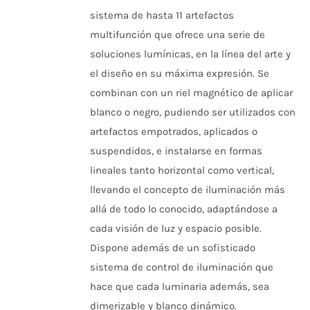
precios:
LAS
sistema de hasta 11 artefactos
desde
OPCIONES
multifunción que ofrece una serie de
SE
$12.818
PUEDEN
soluciones lumínicas, en la línea del arte y
hasta
ELEGIR
el diseño en su máxima expresión. Se
EN
$121.222
LA
combinan con un riel magnético de aplicar
PÁGINA
DE
blanco o negro, pudiendo ser utilizados con
PRODUCTO
artefactos empotrados, aplicados o
suspendidos, e instalarse en formas
lineales tanto horizontal como vertical,
llevando el concepto de iluminación más
allá de todo lo conocido, adaptándose a
cada visión de luz y espacio posible.
Dispone además de un sofisticado
sistema de control de iluminación que
hace que cada luminaria además, sea
dimerizable y blanco dinámico.