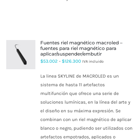
fuentes riel magnético macroled –
fuentes para riel magnético para
aplicar/suspender/embutir
ESTE
PRODUCTO
Rango
$
53.002
-
$
126.300
IVA incluido
TIENE
de
MÚLTIPLES
La linea SKYLINE de MACROLED es un
VARIANTES.
precios:
LAS
sistema de hasta 11 artefactos
desde
OPCIONES
multifunción que ofrece una serie de
SE
$53.002
PUEDEN
soluciones lumínicas, en la línea del arte y
hasta
ELEGIR
el diseño en su máxima expresión. Se
EN
$126.300
LA
combinan con un riel magnético de aplicar
PÁGINA
DE
blanco o negro, pudiendo ser utilizados con
PRODUCTO
artefactos empotrados, aplicados o