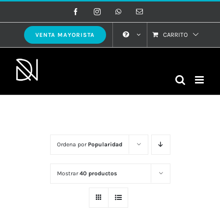
Saltar
Facebook
Instagram
WhatsApp
Correo
electrónico
al
contenido
CARRITO
VENTA MAYORISTA
Ordena por
Popularidad
Mostrar
40 productos