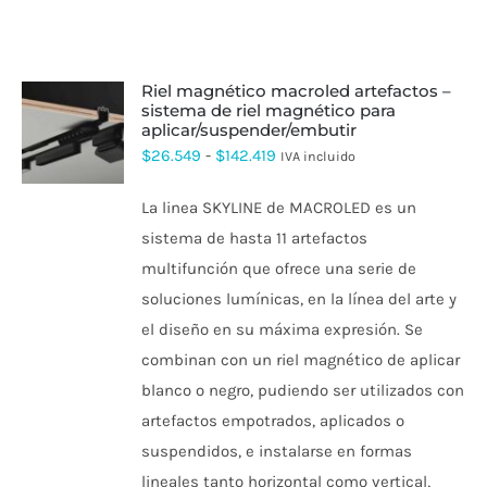
riel magnético macroled artefactos –
sistema de riel magnético para
aplicar/suspender/embutir
ESTE
PRODUCTO
Rango
$
26.549
-
$
142.419
IVA incluido
TIENE
de
MÚLTIPLES
La linea SKYLINE de MACROLED es un
VARIANTES.
precios:
LAS
sistema de hasta 11 artefactos
desde
OPCIONES
multifunción que ofrece una serie de
SE
$26.549
PUEDEN
soluciones lumínicas, en la línea del arte y
hasta
ELEGIR
el diseño en su máxima expresión. Se
EN
$142.419
LA
combinan con un riel magnético de aplicar
PÁGINA
DE
blanco o negro, pudiendo ser utilizados con
PRODUCTO
artefactos empotrados, aplicados o
suspendidos, e instalarse en formas
lineales tanto horizontal como vertical,