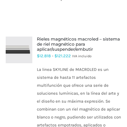
rieles magnéticos macroled – sistema
de riel magnético para
aplicar/suspender/embutir
ESTE
PRODUCTO
Rango
$
12.818
-
$
121.222
IVA incluido
TIENE
de
MÚLTIPLES
La linea SKYLINE de MACROLED es un
VARIANTES.
precios:
LAS
sistema de hasta 11 artefactos
desde
OPCIONES
multifunción que ofrece una serie de
SE
$12.818
PUEDEN
soluciones lumínicas, en la línea del arte y
hasta
ELEGIR
el diseño en su máxima expresión. Se
EN
$121.222
LA
combinan con un riel magnético de aplicar
PÁGINA
DE
blanco o negro, pudiendo ser utilizados con
PRODUCTO
artefactos empotrados, aplicados o