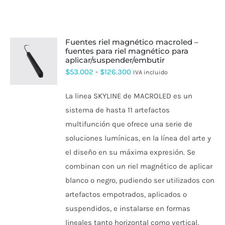
fuentes riel magnético macroled –
fuentes para riel magnético para
aplicar/suspender/embutir
ESTE
PRODUCTO
Rango
$
53.002
-
$
126.300
IVA incluido
TIENE
de
MÚLTIPLES
La linea SKYLINE de MACROLED es un
VARIANTES.
precios:
LAS
sistema de hasta 11 artefactos
desde
OPCIONES
multifunción que ofrece una serie de
SE
$53.002
PUEDEN
soluciones lumínicas, en la línea del arte y
hasta
ELEGIR
el diseño en su máxima expresión. Se
EN
$126.300
LA
combinan con un riel magnético de aplicar
PÁGINA
DE
blanco o negro, pudiendo ser utilizados con
PRODUCTO
artefactos empotrados, aplicados o
suspendidos, e instalarse en formas
lineales tanto horizontal como vertical,