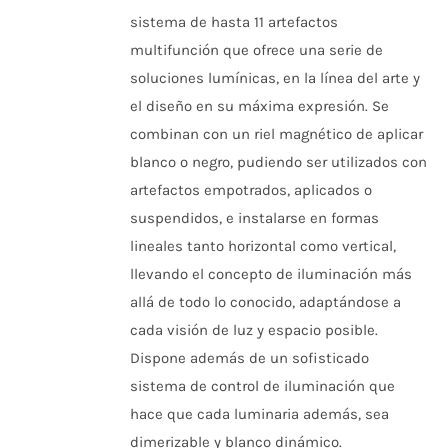
precios:
LAS
sistema de hasta 11 artefactos
desde
OPCIONES
multifunción que ofrece una serie de
SE
$26.549
PUEDEN
soluciones lumínicas, en la línea del arte y
hasta
ELEGIR
el diseño en su máxima expresión. Se
EN
$142.419
LA
combinan con un riel magnético de aplicar
PÁGINA
DE
blanco o negro, pudiendo ser utilizados con
PRODUCTO
artefactos empotrados, aplicados o
suspendidos, e instalarse en formas
lineales tanto horizontal como vertical,
llevando el concepto de iluminación más
allá de todo lo conocido, adaptándose a
cada visión de luz y espacio posible.
Dispone además de un sofisticado
sistema de control de iluminación que
hace que cada luminaria además, sea
dimerizable y blanco dinámico.