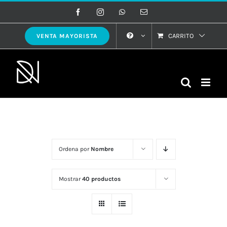
Saltar
Facebook
Instagram
WhatsApp
Correo
electrónico
al
contenido
CARRITO
VENTA MAYORISTA
Ordena por
Nombre
Mostrar
40 productos