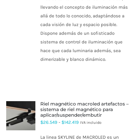
llevando el concepto de iluminación más
allá de todo lo conocido, adaptándose a
cada visión de luz y espacio posible.
Dispone además de un sofisticado
sistema de control de iluminación que
hace que cada luminaria además, sea
dimerizable y blanco dinámico.
riel magnético macroled artefactos –
sistema de riel magnético para
aplicar/suspender/embutir
ESTE
PRODUCTO
Rango
$
26.549
-
$
142.419
IVA incluido
TIENE
de
MÚLTIPLES
La linea SKYLINE de MACROLED es un
VARIANTES.