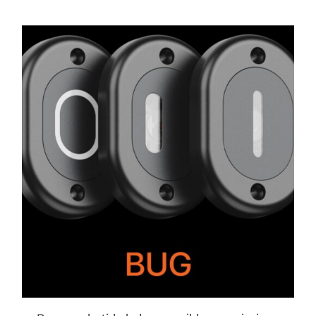
ESTE
PRODUCTO
TIENE
MÚLTIPLES
VARIANTES.
LAS
OPCIONES
SE
PUEDEN
ELEGIR
EN
LA
PÁGINA