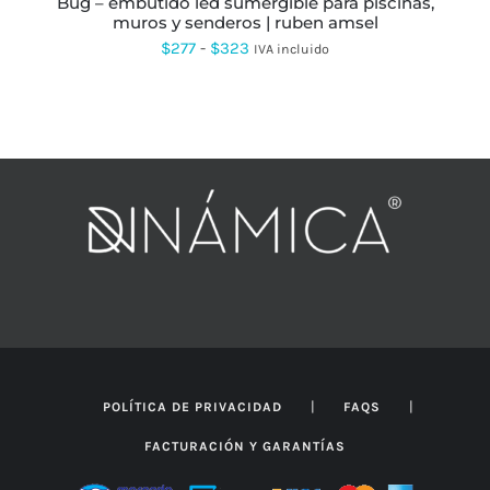
bug – embutido led sumergible para piscinas,
DE
muros y senderos | ruben amsel
PRODUCTO
Rango
$
277
-
$
323
IVA incluido
de
precios:
desde
$277
hasta
$323
|
|
POLÍTICA DE PRIVACIDAD
FAQS
FACTURACIÓN Y GARANTÍAS