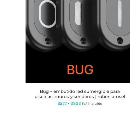
ESTE
PRODUCTO
TIENE
MÚLTIPLES
VARIANTES.
LAS
OPCIONES
SE
PUEDEN
ELEGIR
EN
LA
bug – embutido led sumergible para
PÁGINA
piscinas, muros y senderos | ruben amsel
DE
PRODUCTO
Rango
$
277
-
$
323
IVA incluido
de
precios:
desde