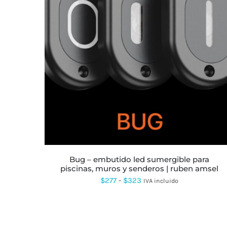
ESTE
PRODUCTO
TIENE
MÚLTIPLES
VARIANTES.
LAS
OPCIONES
SE
PUEDEN
ELEGIR
EN
LA
bug – embutido led sumergible para
PÁGINA
piscinas, muros y senderos | ruben amsel
DE
PRODUCTO
Rango
$
277
-
$
323
IVA incluido
de
precios:
desde