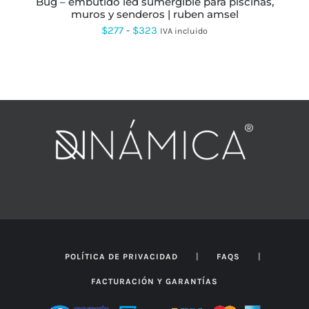
bug – embutido led sumergible para piscinas,
DE
muros y senderos | ruben amsel
PRODUCTO
Rango
$
277
-
$
323
IVA incluido
de
precios:
desde
$277
hasta
$323
|
|
POLÍTICA DE PRIVACIDAD
FAQS
FACTURACIÓN Y GARANTÍAS