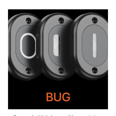
ESTE
PRODUCTO
TIENE
MÚLTIPLES
VARIANTES.
LAS
OPCIONES
SE
PUEDEN
ELEGIR
EN
LA
PÁGINA