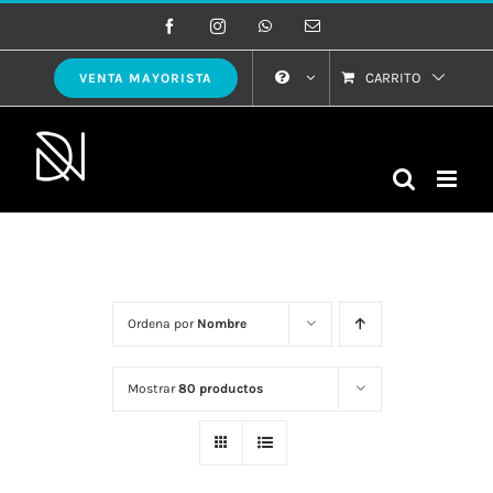
Saltar
Facebook
Instagram
WhatsApp
Correo
electrónico
al
contenido
CARRITO
VENTA MAYORISTA
Ordena por
Nombre
Mostrar
80 productos