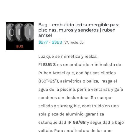
bug – embutido led sumergible para
piscinas, muros y senderos | ruben
amsel
ESTE
PRODUCTO
Rango
$
277
-
$
323
IVA incluido
TIENE
de
MÚLTIPLES
Luz que se mimetiza y realza.
VARIANTES.
precios:
LAS
El
BUG S
es un embutido minimalista de
desde
OPCIONES
Ruben Amsel que, con ópticas elíptica
SE
$277
PUEDEN
(150°×25°), asimétrica o baliza, rasga el
hasta
ELEGIR
agua de la piscina, perfila ventanas y guía
EN
$323
LA
senderos sin deslumbrar. Su cuerpo
PÁGINA
DE
sellado y sumergible, construido en una
PRODUCTO
sola pieza de aluminio, garantiza
estanqueidad
IP 66/68
y seguridad a bajo
voltaje. Pura arquitectura de luz que