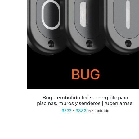
ESTE
PRODUCTO
TIENE
MÚLTIPLES
VARIANTES.
LAS
OPCIONES
SE
PUEDEN
ELEGIR
EN
LA
bug – embutido led sumergible para
PÁGINA
piscinas, muros y senderos | ruben amsel
DE
PRODUCTO
Rango
$
277
-
$
323
IVA incluido
de
precios:
desde